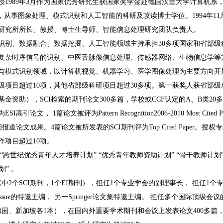
授1989年3月作为国家优秀研究生获国家奖学金赴德国汉堡大学计算机系，
导下，从事图象处理、模式识别和人工智能的科研及攻读博士学位。1994年
研究所所长、教授、博士生导师、智能信息处理研究团队负责人。
识别、数据融合、数据挖掘、人工智能领域主持承担30多项国家和省部
复杂时序信号的识别、中医舌脉像信息处理、传感器网络、生物信息学等
与模式识别领域，以计算机视觉、机器学习、医学图像处理为主要方向开展研
级项目超过10项，其他省部级科研项目超过30多项。第一获奖人获省部级成
金资助），SCI检索的期刊论文300多篇，学校或CCF认定的A、B类20多篇
SI高引论文， 1篇论文被评为Pattern Recognition2006-2010 Most 
s 专门详细报道论文成果。4篇论文被所发表的SCI期刊评为Top Cited Pape
作项目超过10项。
“跨世纪优秀青年人才培养计划” “优秀青年教师资助计划” “骨干教师计划”
划” 。
中2个SCI期刊，1个EI期刊），担任1个专业学会的副理事长， 担任1个
ecial issue的特邀主编， 另一Springer论文集特邀主编。 担任多个国际
国、新加坡各1本），在国内外重要学术期刊和会议上发表论文400多篇，其中