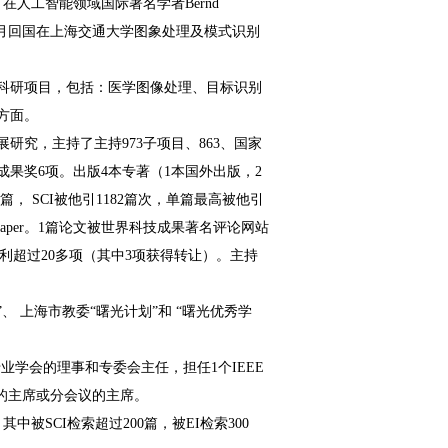
在人工智能领域国际著名学者Bernd
11月回国在上海交通大学图象处理及模式识别
级科研项目，包括：医学图像处理、目标识别
方面。
究，主持了主持973子项目、863、国家
果奖6项。出版4本专著（1本国外出版，2
， SCI被他引1182篇次，单篇最高被他引
Cited Paper。1篇论文被世界科技成果著名评论网站
r。授权专利超过20多项（其中3项获得转让）。主持
、 上海市教委“曙光计划”和 “曙光优秀学
专业学会的理事和专委会主任，担任1个IEEE
顶级会议的主席或分会议的主席。
被SCI检索超过200篇，被EI检索300