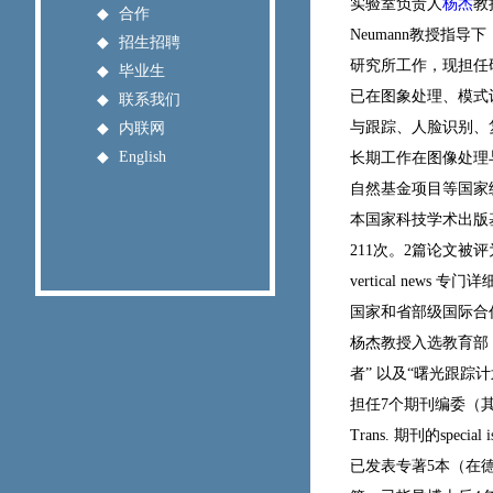
实验室负责人
杨杰
教
◆
合作
Neumann教授指
◆
招生招聘
研究所工作，现担任
◆
毕业生
已在图象处理、模式
◆
联系我们
与跟踪、人脸识别、
◆
内联网
◆
English
长期工作在图像处理
自然基金项目等国家
本国家科技学术出版基
211次。2篇论文被评为E
vertical new
国家和省部级国际合
杨杰教授入选教育部 
者” 以及“曙光跟踪计
担任7个期刊编委（其
Trans. 期刊的sp
已发表专著5本（在德