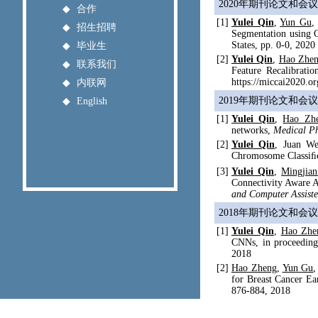
2020年期刊论文和会
◆
合作
[1]
Yulei Qin
,
Yun Gu
◆
招生招聘
Segmentation using C
States, pp. 0-0, 2020
◆
毕业生
[2]
Yulei Qin
,
Hao Zhe
◆
联系我们
Feature Recalibratio
https://miccai2020.or
◆
内联网
2019年期刊论文和会
◆
English
[1]
Yulei Qin
,
Hao Zh
networks,
Medical Ph
[2]
Yulei Qin
, Juan W
Chromosome Classiﬁc
[3]
Yulei Qin
,
Mingjia
Connectivity Aware 
and Computer Assist
2018年期刊论文和会
[1]
Yulei Qin
,
Hao Zhe
CNNs, in proceedin
2018
[2]
Hao Zheng
,
Yun Gu
for Breast Cancer Ea
876-884, 2018